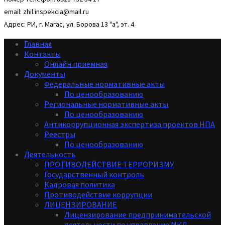
email: zhil.inspekcia@mail.ru
Адрес: РИ, г. Магас, ул. Борова 13 "а", эт. 4
Главная
Контакты
Онлайн приемная
Документы
Федеральные нормативные акты
По ценообразованию
Региональные нормативные акты
По ценообразованию
Антикоррупционная экспертиза проектов НПА
Реестры
По ценообразованию
Деятельность
ПРОТИВОДЕЙСТВИЕ ТЕРРОРИЗМУ
Государственный контроль
Кадровая политика
Противодействие коррупции
ЛИЦЕНЗИРОВАНИЕ
Лицензирование предпринимательской
деятельности по управление МКД