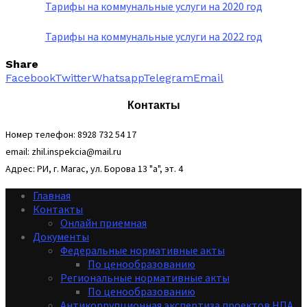
Тарифы на коммунальные услуги на 2020 год
Тарифы на коммунальные услуги на 2022 год
Share
Facebook
Twitter
Whatsapp
Telegram
Email
Контакты
Номер телефон: 8928 732 54 17
email: zhil.inspekcia@mail.ru
Адрес: РИ, г. Магас, ул. Борова 13 "а", эт. 4
Главная
Контакты
Онлайн приемная
Документы
Федеральные нормативные акты
По ценообразованию
Региональные нормативные акты
По ценообразованию
Антикоррупционная экспертиза проектов НПА