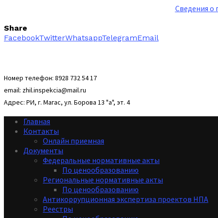
Сведения о 
Share
Facebook
Twitter
Whatsapp
Telegram
Email
Номер телефон: 8928 732 54 17
email: zhil.inspekcia@mail.ru
Адрес: РИ, г. Магас, ул. Борова 13 "а", эт. 4
Главная
Контакты
Онлайн приемная
Документы
Федеральные нормативные акты
По ценообразованию
Региональные нормативные акты
По ценообразованию
Антикоррупционная экспертиза проектов НПА
Реестры