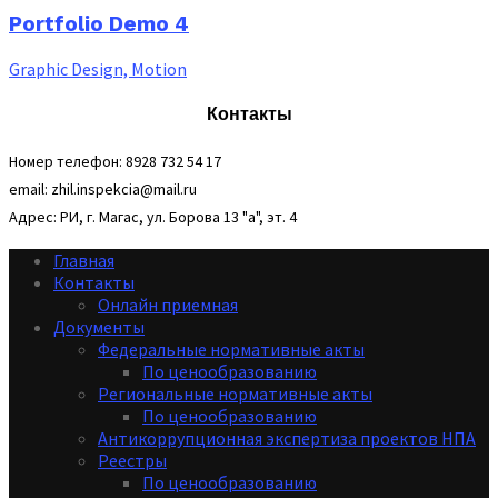
Portfolio Demo 4
Graphic Design, Motion
Контакты
Номер телефон: 8928 732 54 17
email: zhil.inspekcia@mail.ru
Адрес: РИ, г. Магас, ул. Борова 13 "а", эт. 4
Главная
Контакты
Онлайн приемная
Документы
Федеральные нормативные акты
По ценообразованию
Региональные нормативные акты
По ценообразованию
Антикоррупционная экспертиза проектов НПА
Реестры
По ценообразованию